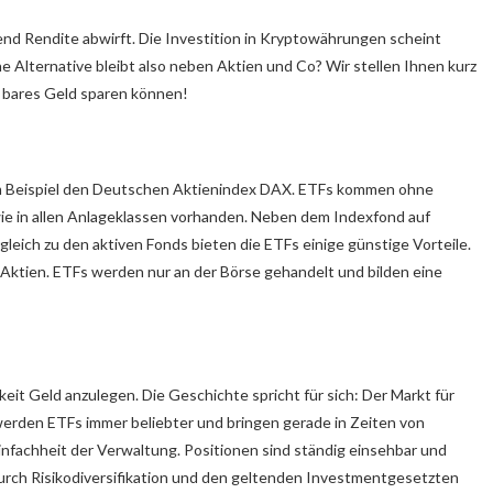
hend Rendite abwirft. Die Investition in Kryptowährungen scheint
e Alternative bleibt also neben Aktien und Co? Wir stellen Ihnen kurz
h bares Geld sparen können!
um Beispiel den Deutschen Aktienindex DAX. ETFs kommen ohne
e in allen Anlageklassen vorhanden. Neben dem Indexfond auf
leich zu den aktiven Fonds bieten die ETFs einige günstige Vorteile.
 Aktien. ETFs werden nur an der Börse gehandelt und bilden eine
keit Geld anzulegen. Die Geschichte spricht für sich: Der Markt für
s werden ETFs immer beliebter und bringen gerade in Zeiten von
infachheit der Verwaltung. Positionen sind ständig einsehbar und
urch Risikodiversifikation und den geltenden Investmentgesetzten