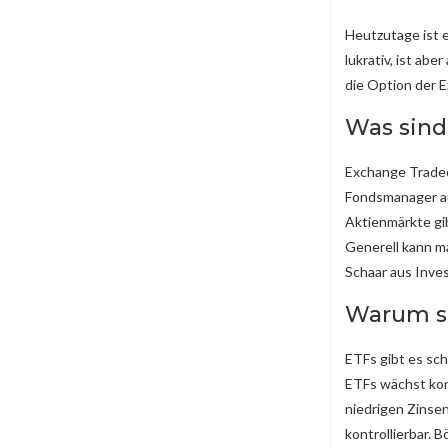
Heutzutage ist e
lukrativ, ist ab
die Option der 
Was sind
Exchange Traded
Fondsmanager au
Aktienmärkte gib
Generell kann ma
Schaar aus Inve
Warum so
ETFs gibt es sch
ETFs wächst kont
niedrigen Zinsen
kontrollierbar.