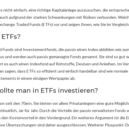
s nicht einfach, eine richtige Kapitalanlage auszusuchen, die entsprec
er auch aufgrund der starken Schwankungen mit Risiken verbunden. Welch
Exchange Traded Funds (ETFs) vor und zeigen Ihnen, wie Sie im Vergleic
 ETFs?
 Funds sind Investementfonds, die passiv einen Index abbilden wie z
s und werden auch passiv gemanagte Fonds genannt. Sie sind so gut wi
t es auch einen Indexfond auf Rohstoffe, Devisen und Anleihen. Im Verg
n sagen, dass ETFs so effizient und einfach handelbar sind wie normale
stements in einem einzigen Wertpapier ab.
llte man in ETFs investieren?
on seit den 70ern. Sie bieten vor allem Privatanlegern eine gute Möglich
inuirlich, Jar für Jahr. Durch die Vorteile der passiv verwalteten Fond
 den Kostenvorteil in den Vordergrund. Ein weiteres Argument ist die E
 Böse Überraschungen sind daher ausgeschlossen. Weiterer Pluspunkt: D