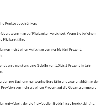
iche Punkte beschränken:
ieben, wenn man auf Filialbanken verzichtet. Wenn Sie bei einem
ilialbank fällig.
ngen meist einen Aufschlag von vier bis fünf Prozent.
h.
nds wird meistens eine Gebühr von 1,0 bis 2 Prozent im Jahr
r.
erden pro Buchung nur wenige Euro fällig und zwar unabhängig der
ine Provision von mehr als einem Prozent auf die Gesamtsumme pro
an entwickeln, der die individuellen Bedürfnisse berücksichtigt.