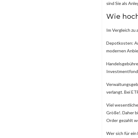
sind Sie als Anl
Wie hoch
Im Vergleich zu
Depotkosten: An
modernen Anbiete
Handelsgebühren
Investmentfonds
Verwaltungsgebü
verlangt. Bei ET
Viel wesentlich
Größe!. Daher bi
Order gezahlt w
Wer sich für ein