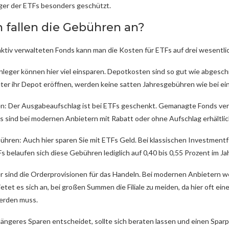
eger der ETFs besonders geschützt.
 fallen die Gebühren an?
 aktiv verwalteten Fonds kann man die Kosten für ETFs auf drei wesentl
leger können hier viel einsparen. Depotkosten sind so gut wie abgeschr
r ihr Depot eröffnen, werden keine satten Jahresgebühren wie bei eine F
: Der Ausgabeaufschlag ist bei ETFs geschenkt. Gemanagte Fonds verla
 sind bei modernen Anbietern mit Rabatt oder ohne Aufschlag erhältlic
hren: Auch hier sparen Sie mit ETFs Geld. Bei klassischen Investmentfo
Fs belaufen sich diese Gebühren lediglich auf 0,40 bis 0,55 Prozent im Jah
er sind die Orderprovisionen für das Handeln. Bei modernen Anbietern w
etet es sich an, bei großen Summen die Filiale zu meiden, da hier oft e
erden muss.
 längeres Sparen entscheidet, sollte sich beraten lassen und einen Sparpl