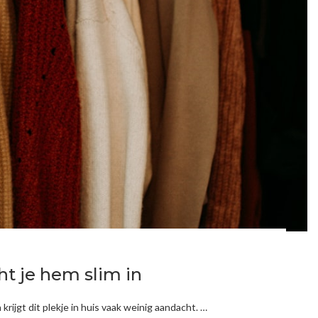
ht je hem slim in
ijgt dit plekje in huis vaak weinig aandacht. …