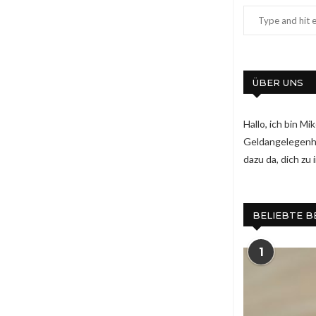
ÜBER UNS
Hallo, ich bin M
Geldangelegenhei
dazu da, dich zu
BELIEBTE B
1