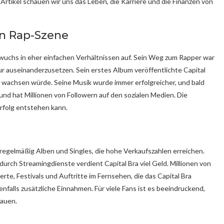
Artikel schauen wir uns das Leben, die Karriere und die Finanzen von
n Rap-Szene
 wuchs in eher einfachen Verhältnissen auf. Sein Weg zum Rapper war
tur auseinanderzusetzen. Sein erstes Album veröffentlichte Capital
l wachsen würde. Seine Musik wurde immer erfolgreicher, und bald
nd hat Millionen von Followern auf den sozialen Medien. Die
rfolg entstehen kann.
 regelmäßig Alben und Singles, die hohe Verkaufszahlen erreichen.
durch Streamingdienste verdient Capital Bra viel Geld. Millionen von
e, Festivals und Auftritte im Fernsehen, die das Capital Bra
alls zusätzliche Einnahmen. Für viele Fans ist es beeindruckend,
bauen.