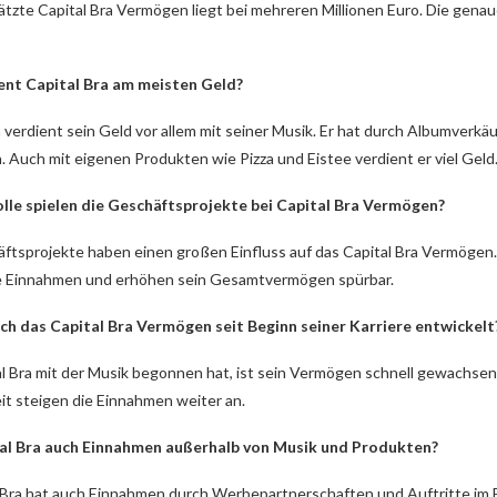
tzte Capital Bra Vermögen liegt bei mehreren Millionen Euro. Die genaue
ent Capital Bra am meisten Geld?
a verdient sein Geld vor allem mit seiner Musik. Er hat durch Albumver
 Auch mit eigenen Produkten wie Pizza und Eistee verdient er viel Geld
lle spielen die Geschäftsprojekte bei Capital Bra Vermögen?
ftsprojekte haben einen großen Einfluss auf das Capital Bra Vermögen. 
he Einnahmen und erhöhen sein Gesamtvermögen spürbar.
ich das Capital Bra Vermögen seit Beginn seiner Karriere entwickelt
al Bra mit der Musik begonnen hat, ist sein Vermögen schnell gewachse
t steigen die Einnahmen weiter an.
al Bra auch Einnahmen außerhalb von Musik und Produkten?
l Bra hat auch Einnahmen durch Werbepartnerschaften und Auftritte im 