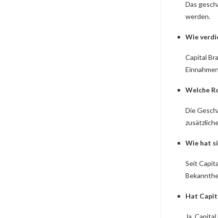
Das geschä
werden.
Wie verdi
Capital Br
Einnahmen.
Welche Ro
Die Geschä
zusätzlic
Wie hat s
Seit Capit
Bekannthei
Hat Capit
Ja, Capita