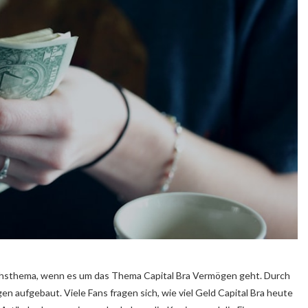
ächsthema, wenn es um das Thema Capital Bra Vermögen geht. Durch
n aufgebaut. Viele Fans fragen sich, wie viel Geld Capital Bra heute