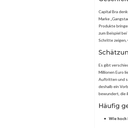
Capital Bra den
Marke „Gangstare
Produkte bringen
zum Beispiel be
Schritte zeigen
Schätzun
Es gibt verschi
Millionen Euro l
Auftritten und s
deshalb ein Vorb
bewundert, die 
Häufig g
Wie hoch 