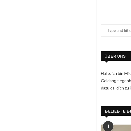
ÜBER UNS
Hallo, ich bin M
Geldangelegenhei
dazu da, dich zu
BELIEBTE B
1