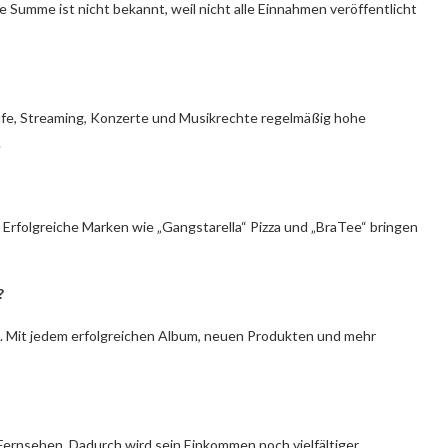
 Summe ist nicht bekannt, weil nicht alle Einnahmen veröffentlicht
käufe, Streaming, Konzerte und Musikrechte regelmäßig hohe
.
Erfolgreiche Marken wie „Gangstarella“ Pizza und „BraTee“ bringen
?
n. Mit jedem erfolgreichen Album, neuen Produkten und mehr
Fernsehen. Dadurch wird sein Einkommen noch vielfältiger.