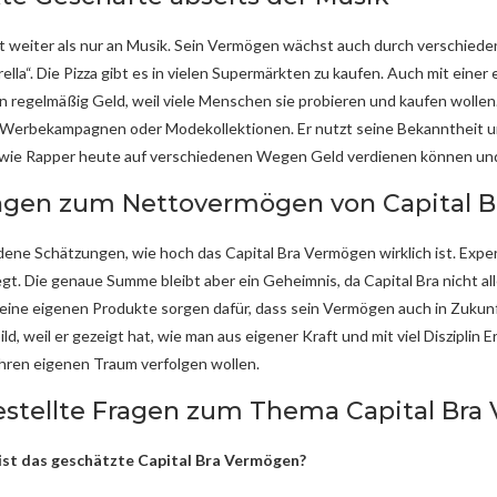
kt weiter als nur an Musik. Sein Vermögen wächst auch durch verschiede
lla“. Die Pizza gibt es in vielen Supermärkten zu kaufen. Auch mit eine
 regelmäßig Geld, weil viele Menschen sie probieren und kaufen wollen
i Werbekampagnen oder Modekollektionen. Er nutzt seine Bekanntheit un
, wie Rapper heute auf verschiedenen Wegen Geld verdienen können und 
gen zum Nettovermögen von Capital B
edene Schätzungen, wie hoch das Capital Bra Vermögen wirklich ist. Ex
iegt. Die genaue Summe bleibt aber ein Geheimnis, da Capital Bra nicht 
eine eigenen Produkte sorgen dafür, dass sein Vermögen auch in Zukunft
ild, weil er gezeigt hat, wie man aus eigener Kraft und mit viel Disziplin
ihren eigenen Traum verfolgen wollen.
estellte Fragen zum Thema Capital Br
ist das geschätzte Capital Bra Vermögen?