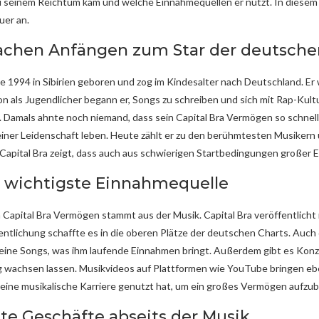
zu seinem Reichtum kam und welche Einnahmequellen er nutzt. In diesem 
uer an.
achen Anfängen zum Star der deutsche
e 1994 in Sibirien geboren und zog im Kindesalter nach Deutschland. Er
hon als Jugendlicher begann er, Songs zu schreiben und sich mit Rap-Kul
6. Damals ahnte noch niemand, dass sein Capital Bra Vermögen so schnel
iner Leidenschaft leben. Heute zählt er zu den berühmtesten Musikern u
Capital Bra zeigt, dass auch aus schwierigen Startbedingungen großer E
s wichtigste Einnahmequelle
 Capital Bra Vermögen stammt aus der Musik. Capital Bra veröffentlicht
entlichung schaffte es in die oberen Plätze der deutschen Charts. Auch 
ine Songs, was ihm laufende Einnahmen bringt. Außerdem gibt es Konzert
 wachsen lassen. Musikvideos auf Plattformen wie YouTube bringen ebenf
seine musikalische Karriere genutzt hat, um ein großes Vermögen aufzu
te Geschäfte abseits der Musik