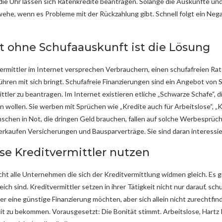
die Uhr lassen sich Ratenkredite beantragen. Solange die Auskünfte und
he, wenn es Probleme mit der Rückzahlung gibt. Schnell folgt ein Negati
it ohne Schufaauskunft ist die Lösung
rmittler im Internet versprechen Verbrauchern, einen schufafreien Rat
hren mit sich bringt. Schufafreie Finanzierungen sind ein Angebot von 
ttler zu beantragen. Im Internet existieren etliche „Schwarze Schafe“, d
wollen. Sie werben mit Sprüchen wie „Kredite auch für Arbeitslose“, „Kr
chen in Not, die dringen Geld brauchen, fallen auf solche Werbesprüche
verkaufen Versicherungen und Bausparverträge. Sie sind daran interessier
öse Kreditvermittler nutzen
icht alle Unternehmen die sich der Kreditvermittlung widmen gleich. Es gi
eich sind. Kreditvermittler setzen in ihrer Tätigkeit nicht nur darauf, sc
 eine günstige Finanzierung möchten, aber sich allein nicht zurechtfinde
it zu bekommen. Vorausgesetzt: Die Bonität stimmt. Arbeitslose, Hart