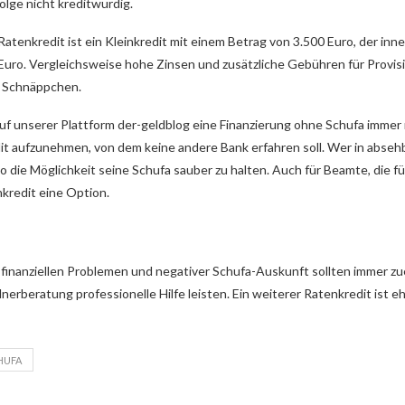
lge nicht kreditwürdig.
Ratenkredit ist ein Kleinkredit mit einem Betrag von 3.500 Euro, der in
Euro. Vergleichsweise hohe Zinsen und zusätzliche Gebühren für Provis
m Schnäppchen.
uf unserer Plattform der-geldblog eine Finanzierung ohne Schufa immer
it aufzunehmen, von dem keine andere Bank erfahren soll. Wer in abseh
o die Möglichkeit seine Schufa sauber zu halten. Auch für Beamte, die f
nkredit eine Option.
finanziellen Problemen und negativer Schufa-Auskunft sollten immer zuer
nerberatung professionelle Hilfe leisten. Ein weiterer Ratenkredit ist e
HUFA