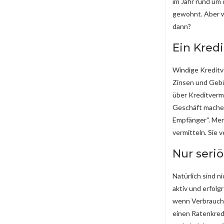
im Jahr rund um 
gewohnt. Aber we
dann?
Ein Kred
Windige Kreditve
Zinsen und Gebü
über Kreditvermi
Geschäft machen 
Empfänger“. Mens
vermitteln. Sie 
Nur seri
Natürlich sind n
aktiv und erfolgr
wenn Verbraucher
einen Ratenkred