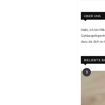
ÜBER UNS
Hallo, ich bin M
Geldangelegenhei
dazu da, dich zu
BELIEBTE B
1