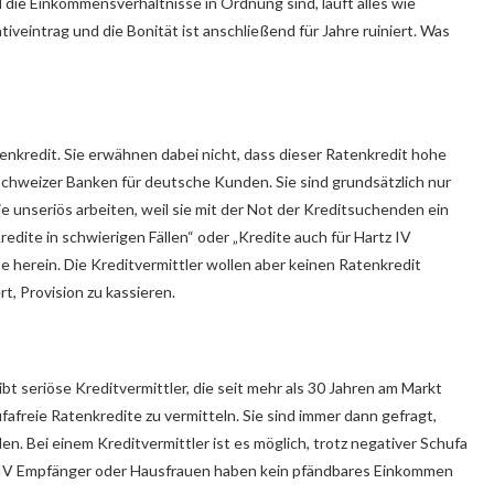
 die Einkommensverhältnisse in Ordnung sind, läuft alles wie
veintrag und die Bonität ist anschließend für Jahre ruiniert. Was
enkredit. Sie erwähnen dabei nicht, dass dieser Ratenkredit hohe
Schweizer Banken für deutsche Kunden. Sie sind grundsätzlich nur
ie unseriös arbeiten, weil sie mit der Not der Kreditsuchenden ein
edite in schwierigen Fällen“ oder „Kredite auch für Hartz IV
 herein. Die Kreditvermittler wollen aber keinen Ratenkredit
t, Provision zu kassieren.
bt seriöse Kreditvermittler, die seit mehr als 30 Jahren am Markt
hufafreie Ratenkredite zu vermitteln. Sie sind immer dann gefragt,
n. Bei einem Kreditvermittler ist es möglich, trotz negativer Schufa
z IV Empfänger oder Hausfrauen haben kein pfändbares Einkommen