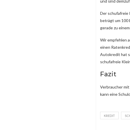
und sind demzufo
Der schufafreie 
beträgt um 100 
gerade zu eine
Wir empfehlen a
einen Ratenkred
Autokredit hat s
schufafreie Klei
Fazit
Verbraucher mit 
kann eine Schuld
KREDIT
SC